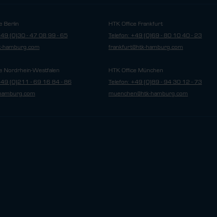
e Berlin
HTK Office Frankfurt
+49 (0)30 - 47 08 99 - 65
Telefon: +49 (0)69 - 80 10 40 - 23
tk-hamburg.com
frankfurt@htk-hamburg.com
e Nordrhein-Westfalen
HTK Office München
+49 (0)211 - 69 16 84 - 86
Telefon: +49 (0)89 - 94 30 12 - 73
hamburg.com
muenchen@htk-hamburg.com