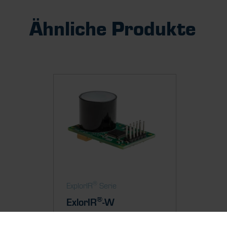
Ähnliche Produkte
®
ExplorIR
Serie
®
ExlorIR
-W
Flexible, small form-factor CO2