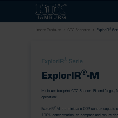
®
Unsere Produkte
CO2 Sensoren
ExplorIR
Ser
®
ExplorIR
Serie
®
ExplorIR
-M
Miniature footprint CO2 Sensor - Fit and forget, 
operation!
®
ExplorIR
-M is a miniature CO2 sensor, capable 
100% concentration. Its compact and robust des