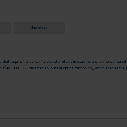
Downloads
"
ons that require the sensor to operate reliably in extreme environmental condi
®
rIR
-M uses GSS patented solid-state optical technology, which enables the