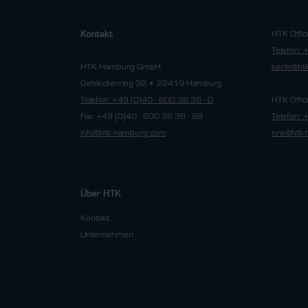
HTK Offic
Kontakt
Telefon: 
HTK Hamburg GmbH
berlin@h
Oehleckerring 32 • 22419 Hamburg
Telefon: +49 (0)40 - 600 38 38 - 0
HTK Offic
Fax: +49 (0)40 - 600 38 38 - 99
Telefon: 
info@htk-hamburg.com
nrw@htk-
Über HTK
Kontakt
Unternehmen