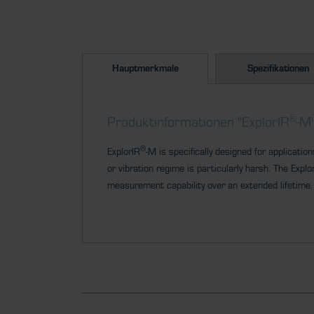
Hauptmerkmale
Spezifikationen
®
Produktinformationen "ExplorIR
-M
®
ExplorIR
-M is specifically designed for applicati
or vibration regime is particularly harsh. The Explo
measurement capability over an extended lifetime.