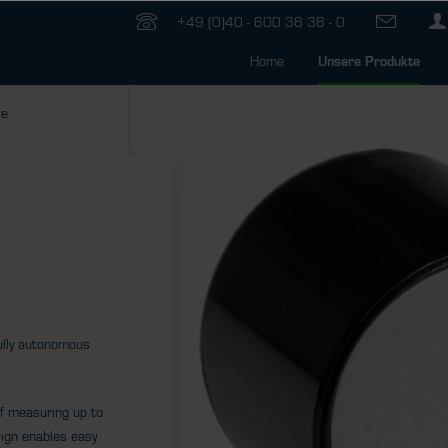
+49 (0)40 - 600 38 38 - 0
Home
Unsere Produkte
ie
fully autonomous
of measuring up to
ign enables easy