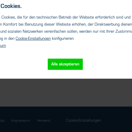
®
sensor. The ExplorIR
-W is a
Cookies.
small...
Cookies, die für den technischen Betrieb der Website erforderlich sind und
n Komfort bei Benutzung dieser Website erhöhen, der Direktwerbung dienen 
und sozialen Netzwerken vereinfachen sollen, werden nur mit Ihrer Zustimmu
ng in den
Cookie-Einstellungen
konfigurieren.
sum
Details
Alle akzeptieren
Cookie-Einstellungen
utz
Impressum
Versand