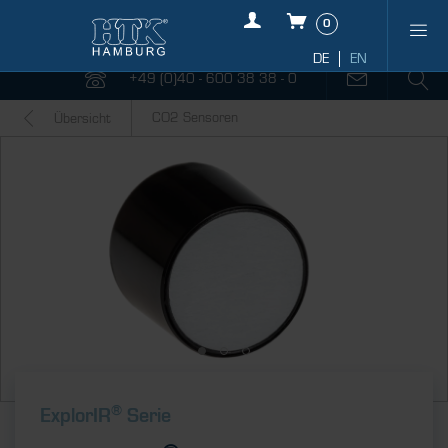
0
+49 (0)40 - 600 38 38 - 0
CO2 Sensoren
Übersicht
®
ExplorIR
Serie