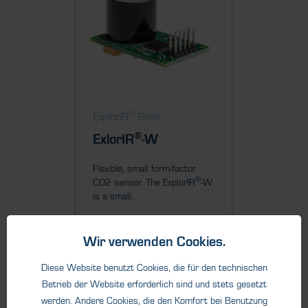
®
ExplorIR
Serie
®
ExlorIR
-W
Flexible, small form-factor
®
CO2 sensor. The ExplorIR
-W
is a small...
Wir verwenden Cookies.
Diese Website benutzt Cookies, die für den technischen
Betrieb der Website erforderlich sind und stets gesetzt
Details
werden. Andere Cookies, die den Komfort bei Benutzung