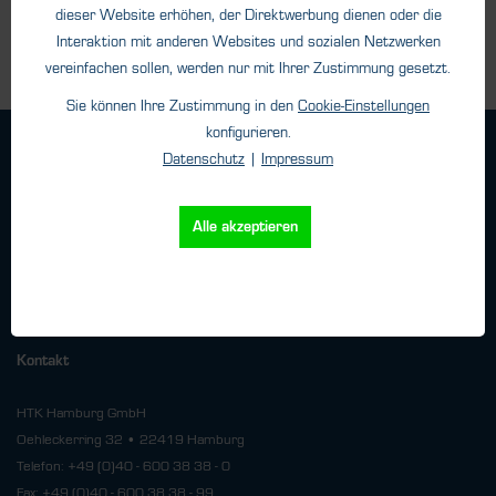
dieser Website erhöhen, der Direktwerbung dienen oder die
Interaktion mit anderen Websites und sozialen Netzwerken
vereinfachen sollen, werden nur mit Ihrer Zustimmung gesetzt.
Sie können Ihre Zustimmung in den
Cookie-Einstellungen
konfigurieren.
Geschäftsbedingungen
Datenschutz
|
Impressum
Haftungsangaben
Datenschutz
Alle akzeptieren
Impressum
Versand
Kontakt
HTK Hamburg GmbH
Oehleckerring 32 • 22419 Hamburg
Telefon: +49 (0)40 - 600 38 38 - 0
Fax: +49 (0)40 - 600 38 38 - 99