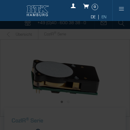
0
+49 (0)40 - 600 38 38 - 0
®
CozIR
Serie
Übersicht
®
CozIR
Serie