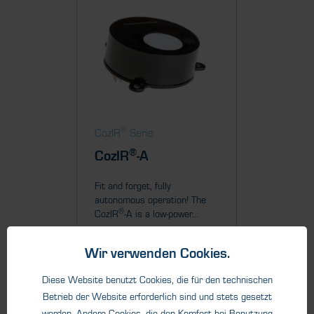
®
®
CozIR
Serie
CozIR
®
CozIR
-A
CozIR
Fit and forget, fully
Zero pow
autonomous operation! The
when not
®
CozIR
-A is a low-power...
measure
Blink is...
Wir verwenden Cookies.
Diese Website benutzt Cookies, die für den technischen
Betrieb der Website erforderlich sind und stets gesetzt
Details
werden. Andere Cookies, die den Komfort bei Benutzung