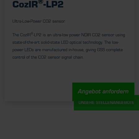
®
CozIR
-LP2
Ultra-Low-Power CO2 sensor.
®
The CozIR
-LP2 is an ultra-low power NDIR CO2 sensor using
state-of-the-art solid-state LED optical technology. The low-
power LEDs are manufactured in-house, giving GSS complete
control of the CO2 sensor signal chain.
Angebot anfordern
UNSERE STELLENANGEBOTE