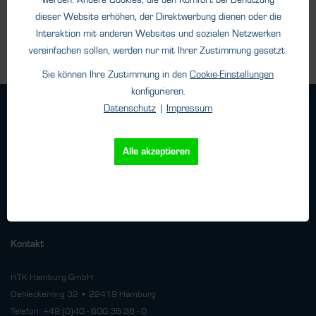
dieser Website erhöhen, der Direktwerbung dienen oder die
Interaktion mit anderen Websites und sozialen Netzwerken
vereinfachen sollen, werden nur mit Ihrer Zustimmung gesetzt.
Sie können Ihre Zustimmung in den
Cookie-Einstellungen
konfigurieren.
Datenschutz
|
Impressum
Geschäftsbedingungen
Haftungsangaben
Datenschutz
Alle akzeptieren
Impressum
Versand
Kontakt
HTK Hamburg GmbH
Oehleckerring 32 • 22419 Hamburg
Telefon: +49 (0)40 - 600 38 38 - 0