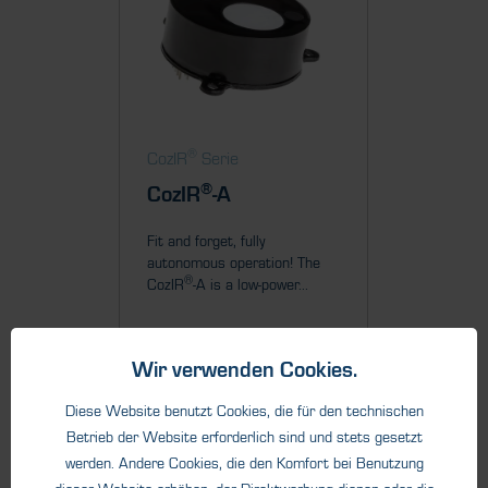
®
®
CozIR
Serie
CozIR
®
CozIR
-A
CozIR
Fit and forget, fully
Zero pow
autonomous operation! The
when not
®
CozIR
-A is a low-power...
measure
Blink is...
Wir verwenden Cookies.
Diese Website benutzt Cookies, die für den technischen
Details
Betrieb der Website erforderlich sind und stets gesetzt
werden. Andere Cookies, die den Komfort bei Benutzung