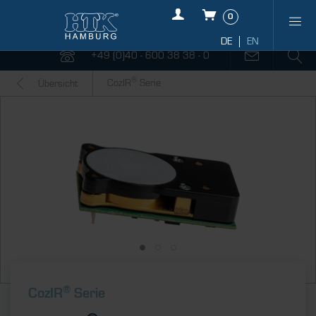
0
+49 (0)40 - 600 38 38 - 0
®
CozIR
Serie
Übersicht
®
CozIR
Serie