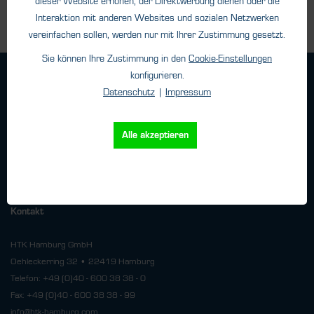
dieser Website erhöhen, der Direktwerbung dienen oder die
Interaktion mit anderen Websites und sozialen Netzwerken
vereinfachen sollen, werden nur mit Ihrer Zustimmung gesetzt.
Sie können Ihre Zustimmung in den
Cookie-Einstellungen
konfigurieren.
Geschäftsbedingungen
Datenschutz
|
Impressum
Haftungsangaben
Datenschutz
Alle akzeptieren
Impressum
Versand
Kontakt
HTK Hamburg GmbH
Oehleckerring 32 • 22419 Hamburg
Telefon: +49 (0)40 - 600 38 38 - 0
Fax: +49 (0)40 - 600 38 38 - 99
info@htk-hamburg.com