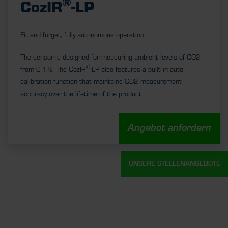
®
CozIR
-LP
Fit and forget, fully autonomous operation.
The sensor is designed for measuring ambient levels of CO2
®
from 0-1%. The CozIR
-LP also features a built-in auto-
calibration function that maintains CO2 measurement
accuracy over the lifetime of the product.
Angebot anfordern
UNSERE STELLENANGEBOTE