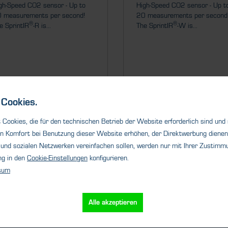
gh-Speed CO2 sensor - Up to
High-Speed CO2 sensor - Up t
 measurements per second!
20 measurements per second
®
®
e SprintIR
-R is...
The SprintIR
-W is...
Cookies.
Details
Details
Cookies, die für den technischen Betrieb der Website erforderlich sind und
n Komfort bei Benutzung dieser Website erhöhen, der Direktwerbung dienen 
und sozialen Netzwerken vereinfachen sollen, werden nur mit Ihrer Zustimmu
1
2
ng in den
Cookie-Einstellungen
konfigurieren.
sum
Alle akzeptieren