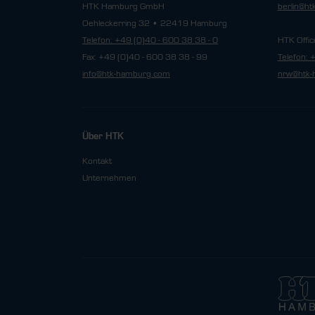
HTK Hamburg GmbH
berlin@h
Oehleckerring 32 • 22419 Hamburg
Telefon: +49 (0)40 - 600 38 38 - 0
HTK Offic
Fax: +49 (0)40 - 600 38 38 - 99
Telefon: 
info@htk-hamburg.com
nrw@htk-
Über HTK
Kontakt
Unternehmen