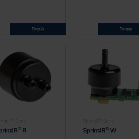
Details
Details
®
®
rintIR
Serie
SprintIR
Serie
®
®
printIR
-R
SprintIR
-W