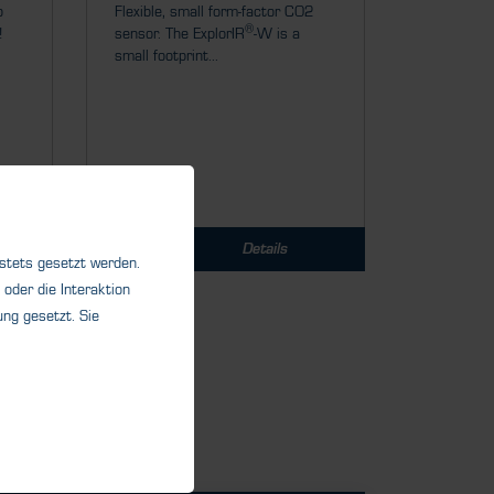
o
Flexible, small form-factor CO2
®
!
sensor. The ExplorIR
-W is a
small footprint...
Details
 stets gesetzt werden.
oder die Interaktion
ng gesetzt. Sie