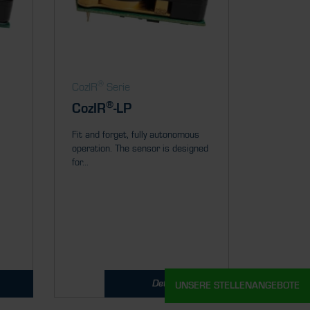
®
CozIR
Serie
®
CozIR
-LP
Fit and forget, fully autonomous
operation. The sensor is designed
for...
Details
UNSERE STELLENANGEBOTE