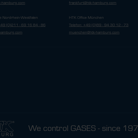
tk-hamburg.com
frankfurt@htk-hamburg.com
e Nordrhein-Westfalen
HTK Office München
+49 (0)211 - 69 16 84 - 86
Telefon: +49 (0)89 - 94 30 12 - 73
hamburg.com
muenchen@htk-hamburg.com
We control GASES - since 19