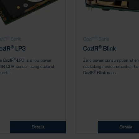
®
®
zIR
Serie
CozIR
Serie
®
®
ozIR
-LP3
CozIR
-Blink
®
e CozIR
-LP3 is a low power
Zero power consumption when
IR CO2 sensor using state-of-
not taking measurements! The
®
-art...
CozIR
-Blink is an...
Details
Details