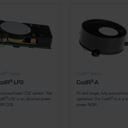
®
®
zIR
Serie
CozIR
Serie
®
®
ozIR
-LP2
CozIR
-A
tra-Low-Power CO2 sensor. The
Fit and forget, fully autonomou
®
®
zIR
-LP2 is an ultra-low power
operation! The CozIR
-A is a l
IR CO2...
power NDIR...