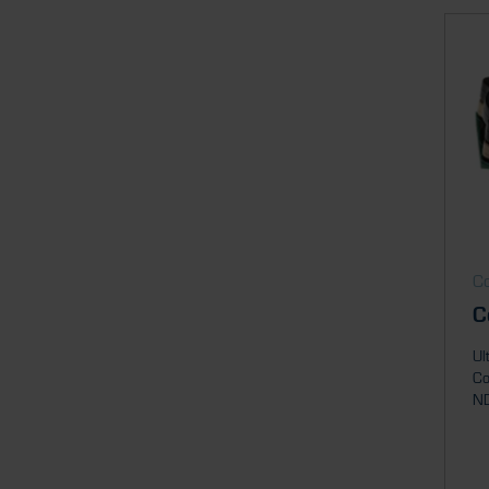
Co
C
Ul
Co
ND