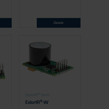
Details
®
ExplorIR
Serie
®
ExlorIR
-W