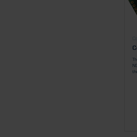
Co
C
Th
ND
the