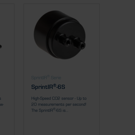
®
SprintIR
Serie
®
SprintIR
-6S
s
High-Speed CO2 sensor - Up to
ow-
20 measurements per second!
®
The SprintIR
-6S is...