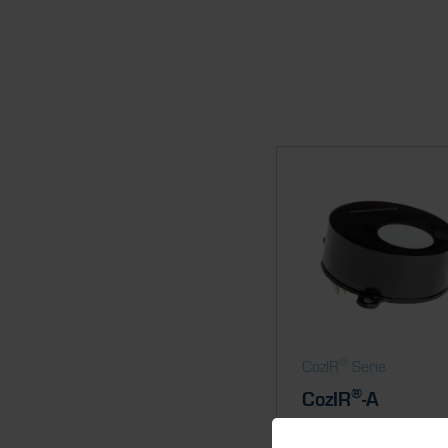
®
CozIR
Serie
®
CozIR
-A
Fit and forget, fully aut