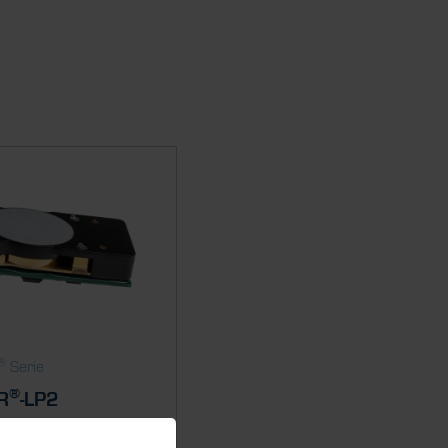
®
Serie
®
R
-LP2
Low-Power CO2 sensor.