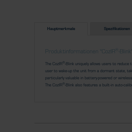
Hauptmerkmale
Spezifikationen
®
Produktinformationen "CozIR
-Blink
®
The CozIR
-Blink uniquely allows users to reduc
user to wake-up the unit from a dormant state, ta
particularly valuable in battery-powered or wirele
®
The CozIR
-Blink also features a built-in auto-ca