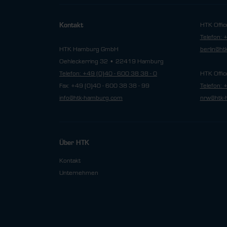
HTK Offic
Kontakt
Telefon: 
HTK Hamburg GmbH
berlin@h
Oehleckerring 32 • 22419 Hamburg
Telefon: +49 (0)40 - 600 38 38 - 0
HTK Offic
Fax: +49 (0)40 - 600 38 38 - 99
Telefon: 
info@htk-hamburg.com
nrw@htk-
Über HTK
Kontakt
Unternehmen