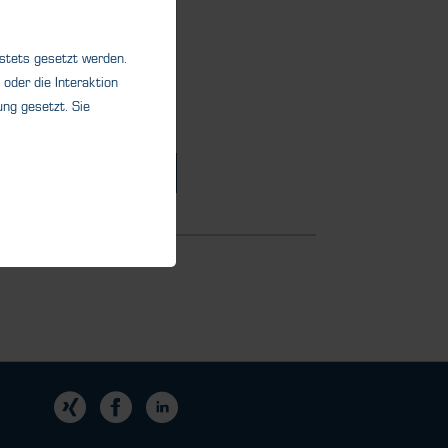
®
zIR
-LP2 is an ultra-low
NDIR CO2...
 stets gesetzt werden.
oder die Interaktion
ng gesetzt. Sie
Details