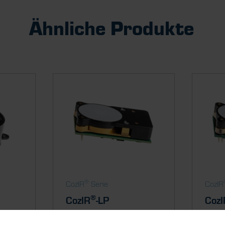
Ähnliche Produkte
®
CozIR
Serie
CozIR
®
CozIR
-LP
CozI
onomous
Fit and forget, fully autonomous
Ultra-