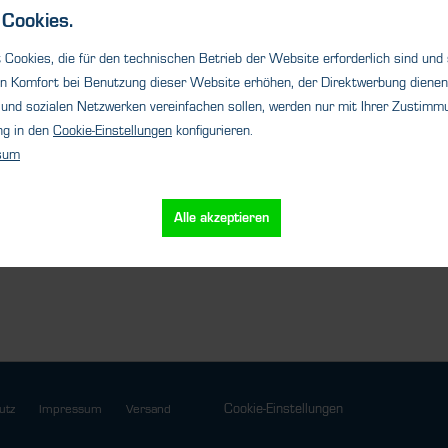
is a
operation. The sensor is
The Co
Cookies.
designed for...
power 
Cookies, die für den technischen Betrieb der Website erforderlich sind und
n Komfort bei Benutzung dieser Website erhöhen, der Direktwerbung dienen 
und sozialen Netzwerken vereinfachen sollen, werden nur mit Ihrer Zustimmu
ng in den
Cookie-Einstellungen
konfigurieren.
sum
s
Details
Alle akzeptieren
Cookie-Einstellungen
utz
Impressum
Versand