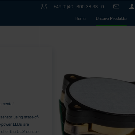
+49 (0)40 - 600 38 38 - 0
Home
Unsere Produkte
ements!
sensor using state-of-
ow-power LEDs are
rol of the CO2 sensor