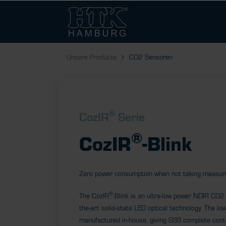
Unsere Produkte
CO2 Sensoren
®
CozIR
Serie
®
CozIR
-Blink
Zero power consumption when not taking measur
®
The CozIR
-Blink is an ultra-low power NDIR CO2 
the-art solid-state LED optical technology. The l
manufactured in-house, giving GSS complete cont