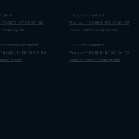
e Berlin
HTK Office Frankfurt
+49 (0)30 - 47 08 99 - 65
Telefon: +49 (0)69 - 80 10 40 - 23
tk-hamburg.com
frankfurt@htk-hamburg.com
e Nordrhein-Westfalen
HTK Office München
+49 (0)211 - 69 16 84 - 86
Telefon: +49 (0)89 - 94 30 12 - 73
hamburg.com
muenchen@htk-hamburg.com